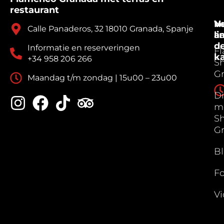
restaurant
V
N
Calle Panaderos, 32 18010 Granada, Spanje
a
li
d
Informatie en reserveringen
F
k
+34 958 206 266
S
G
Maandag t/m zondag | 15u00 – 23u00
Di
m
S
G
B
Fo
Vi