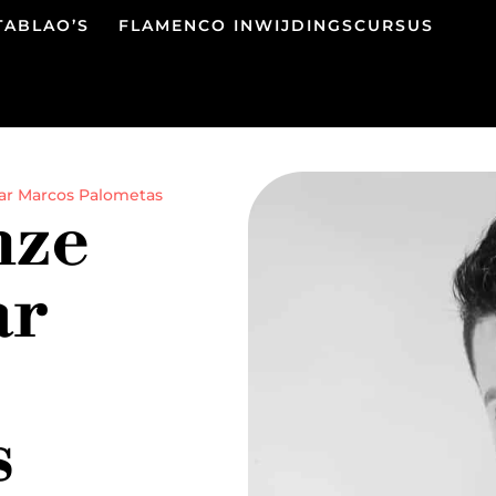
TABLAO’S
FLAMENCO INWIJDINGSCURSUS
ar Marcos Palometas
nze
ar
s