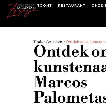
TOONT
RESTAURANT
ONZE 
Thuis
>
Artiesten
>
Ontdek onze kunstena
Ontdek o
kunstena
Marcos
Palometa